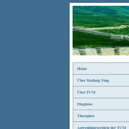
Home
Über Meifang Ning
Über TCM
Diagnose
Therapien
Anwendungsgebiete der TCM